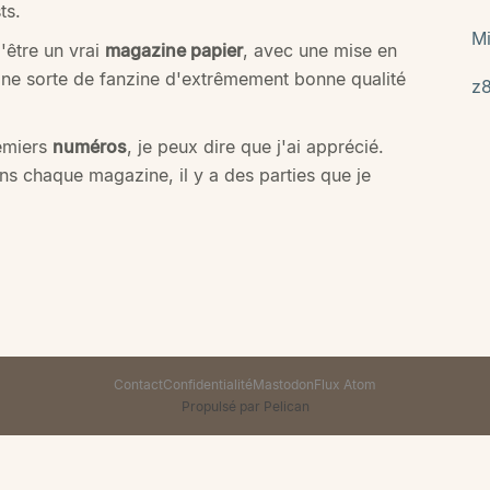
ts.
Mi
'être un vrai
magazine papier
, avec une mise en
ne sorte de fanzine d'extrêmement bonne qualité
z
emiers
numéros
, je peux dire que j'ai apprécié.
 chaque magazine, il y a des parties que je
Contact
Confidentialité
Mastodon
Flux Atom
Propulsé par Pelican