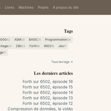
s
Livres
Machines
Projets
À propos du site
Tags
5000
ASM
BASIC
Programmation
62
33
31
24
ichage
Z80
Forth
6502
Jeu
24
23
19
18
17
ge
17
Tous les tags →
Les derniers articles
Forth sur 6502, épisode 16
Forth sur 6502, épisode 15
Forth sur 6502, épisode 14
Forth sur 6502, épisode 13
Forth sur 6502, épisode 12
Compression de données, la vidéo