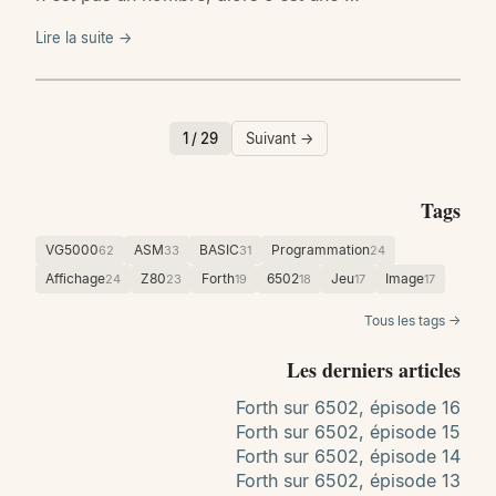
Lire la suite →
1 / 29
Suivant →
Tags
VG5000
ASM
BASIC
Programmation
62
33
31
24
Affichage
Z80
Forth
6502
Jeu
Image
24
23
19
18
17
17
Tous les tags →
Les derniers articles
Forth sur 6502, épisode 16
Forth sur 6502, épisode 15
Forth sur 6502, épisode 14
Forth sur 6502, épisode 13