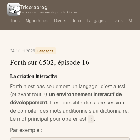
Triceraprog
La programmation depuis le Crétacé
Tous
Algorithmes
Divers
Jeux
Langages
Livres
Mach
24 juillet 2026
Langages
Forth sur 6502, épisode 16
La création interactive
Forth n'est pas seulement un langage, c'est aussi
(et avant tout ?)
un environnement interactif de
développement
. Il est possible dans une session
de compiler des mots additionnels au dictionnaire.
Le mot principal pour opérer est
.
:
Par exemple :