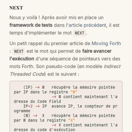
NEXT
Nous y voilà ! Après avoir mis en place un
framework de tests
dans l'
article précédent
, il est
temps d'implémenter le mot
.
NEXT
Un petit rappel du premier article de
Moving Forth
:
est le mot qui permet de
faire avancer
NEXT
l'exécution
d'une séquence de pointeurs vers des
mots Forth. Son pseudo-code (en modèle
Indirect
Threaded Code
) est le suivant :
(
IP
)
->
W
récupère
la
mémoire
pointée
par
IP
dans
le
registre
"W"
->
W
contient
maintenant
l
'
a
dresse
du
Code
Field
IP
+
2
->
IP
avance
IP
,
le
compteur
de
pr
ogramme
(
W
)
->
X
récupère
la
mémoire
pointée
par
W
dans
le
registre
"X"
->
X
contient
maintenant
l
'
a
dresse
du
code
d
'
exécution