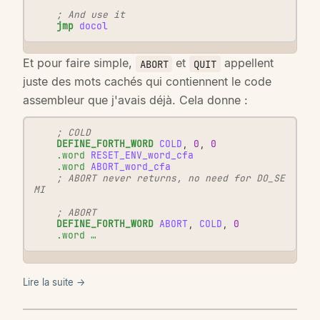
; And use it
jmp
docol
Et pour faire simple,
et
appellent
ABORT
QUIT
juste des mots cachés qui contiennent le code
assembleur que j'avais déjà. Cela donne :
; COLD
DEFINE_FORTH_WORD
COLD
,
0
,
0
.word
RESET_ENV_word_cfa
.word
ABORT_word_cfa
; ABORT never returns, no need for DO_SE
MI
; ABORT
DEFINE_FORTH_WORD
ABORT
,
COLD
,
0
.word …
Lire la suite →