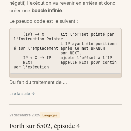
négatif, l'exécution va revenir en arrière et donc
créer une
boucle infinie
.
Le pseudo code est le suivant :
    (IP) -> X       lit l'offset pointé par 
l'Instruction Pointer

                    L'IP ayant été positionn
é sur l'emplacement après le mot BRANCH

                    par NEXT.

    IP + X -> IP    ajoute l'offset à l'IP

    NEXT            appelle NEXT pour contin
Du fait du traitement de …
Lire la suite →
21 décembre 2025
Langages
Forth sur 6502, épisode 4