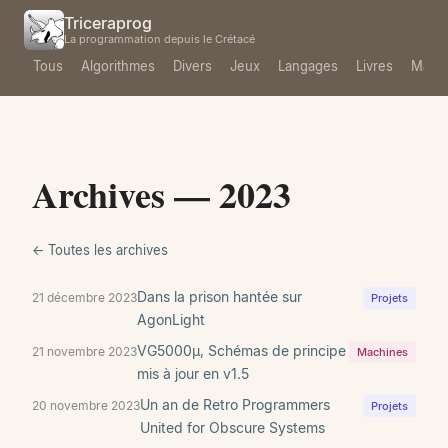
Triceraprog
La programmation depuis le Crétacé
Tous
Algorithmes
Divers
Jeux
Langages
Livres
Mach
Archives — 2023
← Toutes les archives
Dans la prison hantée sur
21 décembre 2023
Projets
AgonLight
VG5000µ, Schémas de principe
21 novembre 2023
Machines
mis à jour en v1.5
Un an de Retro Programmers
20 novembre 2023
Projets
United for Obscure Systems