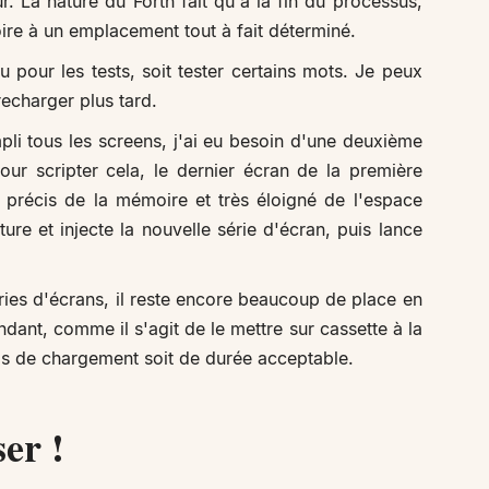
ur. La nature du Forth fait qu'à la fin du processus,
ire à un emplacement tout à fait déterminé.
eu pour les tests, soit tester certains mots. Je peux
echarger plus tard.
i tous les screens, j'ai eu besoin d'une deuxième
our scripter cela, le dernier écran de la première
t précis de la mémoire et très éloigné de l'espace
iture et injecte la nouvelle série d'écran, puis lance
éries d'écrans, il reste encore beaucoup de place en
ant, comme il s'agit de le mettre sur cassette à la
temps de chargement soit de durée acceptable.
er !