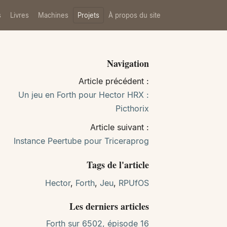
s
Livres
Machines
Projets
À propos du site
Navigation
Article précédent :
Un jeu en Forth pour Hector HRX :
Picthorix
Article suivant :
Instance Peertube pour Triceraprog
Tags de l'article
Hector
,
Forth
,
Jeu
,
RPUfOS
Les derniers articles
Forth sur 6502, épisode 16