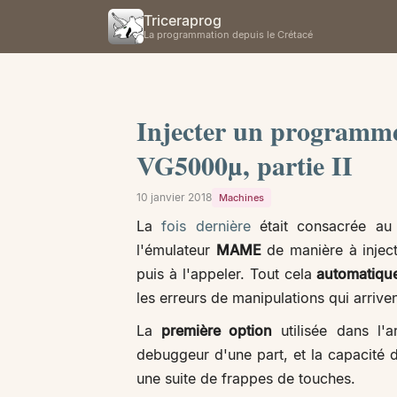
Triceraprog
La programmation depuis le Crétacé
Injecter un programm
VG5000µ, partie II
10 janvier 2018
Machines
La
fois dernière
était consacrée a
l'émulateur
MAME
de manière à injec
puis à l'appeler. Tout cela
automatiqu
les erreurs de manipulations qui arriv
La
première option
utilisée dans l'ar
debuggeur d'une part, et la capacité
une suite de frappes de touches.