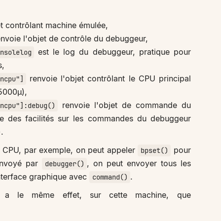
et contrôlant machine émulée,
nvoie l'objet de contrôle du debuggeur,
est le log du debuggeur, pratique pour
nsolelog
s,
renvoie l'objet contrôlant le CPU principal
ncpu"]
5000µ),
renvoie l'objet de commande du
ncpu"]:debug()
e des facilités sur les commandes du debuggeur
.
e CPU, par exemple, on peut appeler
pour
bpset()
renvoyé par
, on peut envoyer tous les
debugger()
interface graphique avec
.
command()
a le même effet, sur cette machine, que