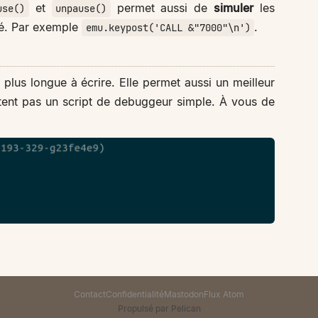
et
permet aussi de
simuler
les
use()
unpause()
é. Par exemple
.
emu.keypost('CALL &"7000"\n')
plus longue à écrire. Elle permet aussi un meilleur
tent pas un script de debuggeur simple. À vous de
Contact
Confidentialité
Mastodon
Flux Atom
Propulsé par Pelican