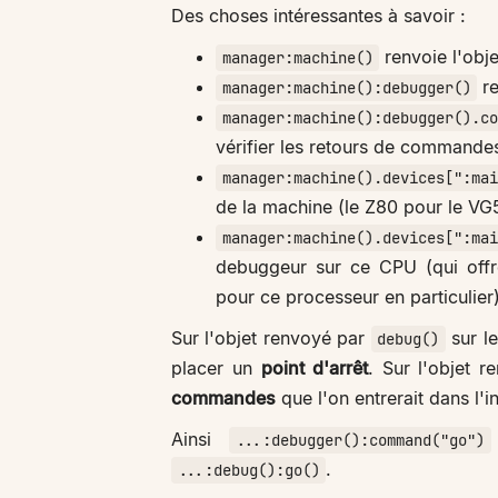
Des choses intéressantes à savoir :
renvoie l'obj
manager:machine()
re
manager:machine():debugger()
manager:machine():debugger().co
vérifier les retours de commande
manager:machine().devices[":mai
de la machine (le Z80 pour le VG
manager:machine().devices[":mai
debuggeur sur ce CPU (qui offr
pour ce processeur en particulier)
Sur l'objet renvoyé par
sur l
debug()
placer un
point d'arrêt
. Sur l'objet 
commandes
que l'on entrerait dans l'
Ainsi
...:debugger():command("go")
.
...:debug():go()