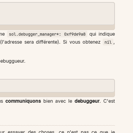
mme
qui indique
sol.debugger_manager*: 0xf9de9a8
l'adresse sera différente). Si vous obtenez
,
nil
debuggueur.
ous
communiquons
bien avec le
debuggeur
. C'est
our essayer des choses, ce n'est pas ce que je