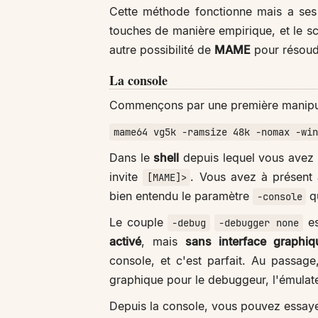
Cette méthode fonctionne mais a ses li
touches de manière empirique, et le scrip
autre possibilité de
MAME
pour résoud
La console
Commençons par une première manipul
mame64 vg5k -ramsize 48k -nomax -win
Dans le
shell
depuis lequel vous avez 
invite
. Vous avez à présent
[MAME]>
bien entendu le paramètre
qu
-console
Le couple
es
-debug
-debugger none
activé
, mais
sans interface graphiq
console, et c'est parfait. Au passag
graphique pour le debuggeur, l'émulate
Depuis la console, vous pouvez essaye