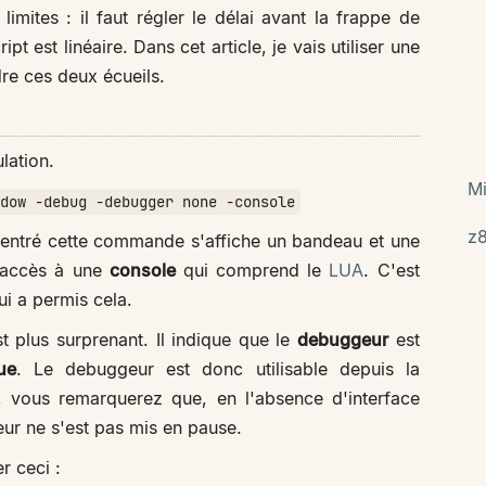
mites : il faut régler le délai avant la frappe de
t est linéaire. Dans cet article, je vais utiliser une
re ces deux écueils.
ation.
Mi
dow -debug -debugger none -console
z
entré cette commande s'affiche un bandeau et une
 accès à une
console
qui comprend le
LUA
. C'est
i a permis cela.
t plus surprenant. Il indique que le
debuggeur
est
ue
. Le debuggeur est donc utilisable depuis la
e, vous remarquerez que, en l'absence d'interface
ur ne s'est pas mis en pause.
r ceci :