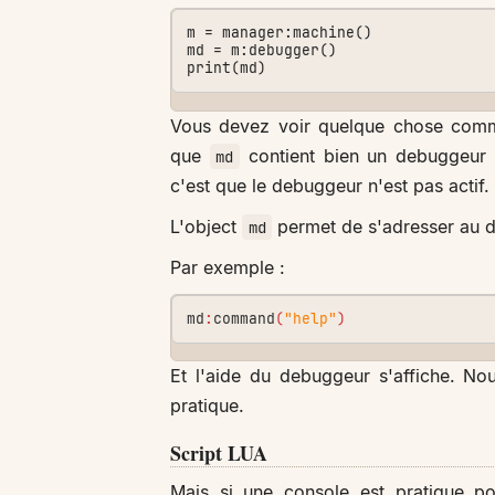
m = manager:machine()

md = m:debugger()

Vous devez voir quelque chose co
que
contient bien un debuggeur (
md
c'est que le debuggeur n'est pas actif.
L'object
permet de s'adresser au 
md
Par exemple :
md
:
command
(
"help"
)
Et l'aide du debuggeur s'affiche. N
pratique.
Script LUA
Mais si une console est pratique p