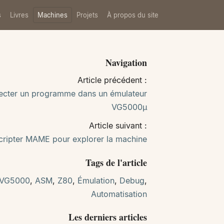
s
Livres
Machines
Projets
À propos du site
Navigation
Article précédent :
jecter un programme dans un émulateur
VG5000µ
Article suivant :
cripter MAME pour explorer la machine
Tags de l'article
VG5000
,
ASM
,
Z80
,
Émulation
,
Debug
,
Automatisation
Les derniers articles