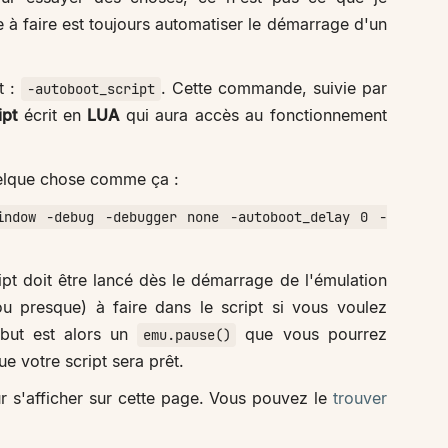
e à faire est toujours automatiser le démarrage d'un
t :
. Cette commande, suivie par
-autoboot_script
ipt
écrit en
LUA
qui aura accès au fonctionnement
elque chose comme ça :
indow -debug -debugger none -autoboot_delay 0 -
ipt doit être lancé dès le démarrage de l'émulation
u presque) à faire dans le script si vous voulez
ébut est alors un
que vous pourrez
emu.pause()
e votre script sera prêt.
our s'afficher sur cette page. Vous pouvez le
trouver