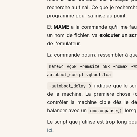
recherche au final. Ce que je recherch
programme pour sa mise au point.
Et
MAME
a la commande qu'il me fau
un nom de fichier, va
exécuter un scr
de l'émulateur.
La commande pourra ressembler à qu
mame64 vg5k -ramsize 48k -nomax -w
autoboot_script vgboot.lua
indique que le scr
-autoboot_delay 0
de la machine. La première chose (o
contrôler la machine cible dès le d
balancer avec un
lorsqu
emu.unpause()
Le script que j'utilise est trop long p
ici
.