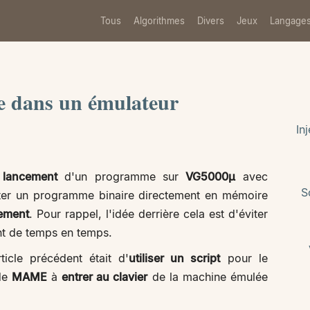
Tous
Algorithmes
Divers
Jeux
Langage
e dans un émulateur
In
u
lancement
d'un programme sur
VG5000µ
avec
S
ter un programme binaire directement en mémoire
ement
. Pour rappel, l'idée derrière cela est d'éviter
ent de temps en temps.
ticle précédent était d'
utiliser un script
pour le
 de
MAME
à
entrer au clavier
de la machine émulée