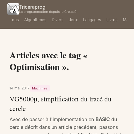
Triceraprog
La programmation depuis le Crétacé
Tous
Algorithmes
Divers
Jeux
Langages
Livres
Mach
Articles avec le tag «
Optimisation ».
14 mai 2017
Machines
VG5000µ, simplification du tracé du
cercle
Avec de passer à l'implémentation en
BASIC
du
cercle décrit dans un article précédent, passons