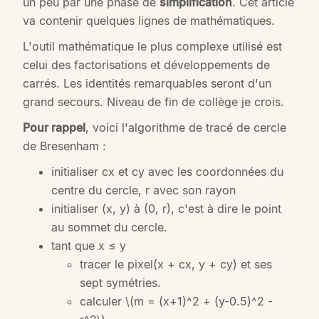
un peu par une phase de
simplification
. Cet article
va contenir quelques lignes de mathématiques.
L'outil mathématique le plus complexe utilisé est
celui des factorisations et développements de
carrés. Les identités remarquables seront d'un
grand secours. Niveau de fin de collège je crois.
Pour rappel
, voici l'algorithme de tracé de cercle
de Bresenham :
initialiser cx et cy avec les coordonnées du
centre du cercle, r avec son rayon
initialiser (x, y) à (0, r), c'est à dire le point
au sommet du cercle.
tant que x ≤ y
tracer le pixel(x + cx, y + cy) et ses
sept symétries.
calculer
\(m = (x+1)^2 + (y-0.5)^2 -