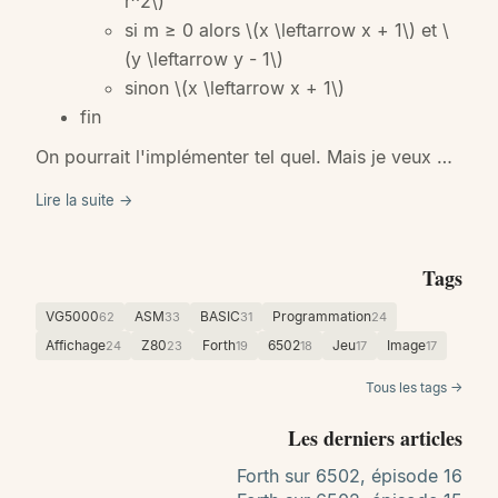
r^2\)
si m ≥ 0 alors
\(x \leftarrow x + 1\)
et
\
(y \leftarrow y - 1\)
sinon
\(x \leftarrow x + 1\)
fin
On pourrait l'implémenter tel quel. Mais je veux …
Lire la suite →
Tags
VG5000
ASM
BASIC
Programmation
62
33
31
24
Affichage
Z80
Forth
6502
Jeu
Image
24
23
19
18
17
17
Tous les tags →
Les derniers articles
Forth sur 6502, épisode 16