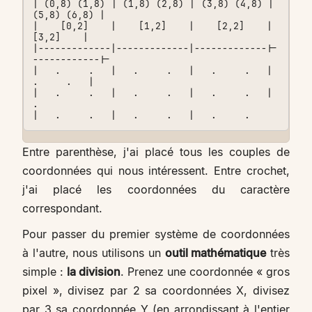
| (0,8) (1,8) | (1,8) (2,8) | (3,8) (4,8) | 
(5,8) (6,8) |

|    [0,2]    |    [1,2]    |    [2,2]    |    
[3,2]    |

|-------------|-------------|-------------|-
------------|-

|   .     .   |   .     .   |   .     .   |   
.     .   | 

|   .     .   |   .     .   |   .     .   |   
.     

Entre parenthèse, j'ai placé tous les couples de
coordonnées qui nous intéressent. Entre crochet,
j'ai placé les coordonnées du caractère
correspondant.
Pour passer du premier système de coordonnées
à l'autre, nous utilisons un
outil mathématique
très
simple :
la division
. Prenez une coordonnée « gros
pixel », divisez par 2 sa coordonnées X, divisez
par 3 sa coordonnée Y (en arrondissant à l'entier