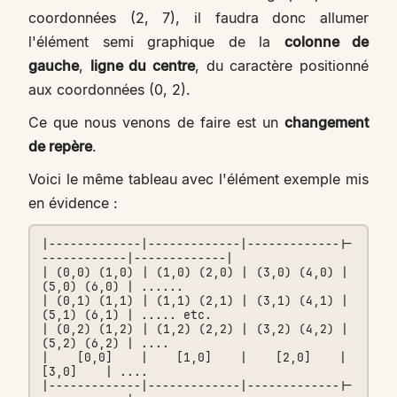
coordonnées (2, 7), il faudra donc allumer
l'élément semi graphique de la
colonne de
gauche
,
ligne du centre
, du caractère positionné
aux coordonnées (0, 2).
Ce que nous venons de faire est un
changement
de repère
.
Voici le même tableau avec l'élément exemple mis
en évidence :
|-------------|-------------|-------------|-
------------|-------------|

| (0,0) (1,0) | (1,0) (2,0) | (3,0) (4,0) | 
(5,0) (6,0) | ......

| (0,1) (1,1) | (1,1) (2,1) | (3,1) (4,1) | 
(5,1) (6,1) | ..... etc.

| (0,2) (1,2) | (1,2) (2,2) | (3,2) (4,2) | 
(5,2) (6,2) | ....

|    [0,0]    |    [1,0]    |    [2,0]    |    
[3,0]    | ....

|-------------|-------------|-------------|-