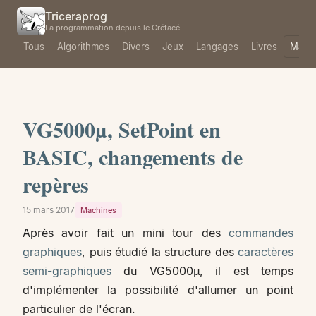
Triceraprog
La programmation depuis le Crétacé
Tous
Algorithmes
Divers
Jeux
Langages
Livres
Mach
VG5000µ, SetPoint en
BASIC, changements de
repères
15 mars 2017
Machines
Après avoir fait un mini tour des
commandes
graphiques
, puis étudié la structure des
caractères
semi-graphiques
du VG5000µ, il est temps
d'implémenter la possibilité d'allumer un point
particulier de l'écran.