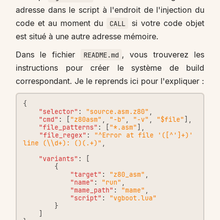
adresse dans le script à l'endroit de l'injection du
code et au moment du
si votre code objet
CALL
est situé à une autre adresse mémoire.
Dans le fichier
, vous trouverez les
README.md
instructions pour créer le système de build
correspondant. Je le reprends ici pour l'expliquer :
{
"selector"
:
"source.asm.z80"
,
"cmd"
:
[
"z80asm"
,
"-b"
,
"-v"
,
"$file"
],
"file_patterns"
:
[
"*.asm"
],
"file_regex"
:
"^Error at file '([^']+)' 
line (\\d+): ()(.+)"
,
"variants"
:
[
{
"target"
:
"z80_asm"
,
"name"
:
"run"
,
"mame_path"
:
"mame"
,
"script"
:
"vgboot.lua"
}
]