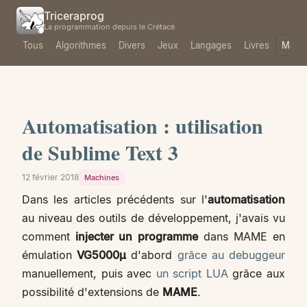
Triceraprog
La programmation depuis le Crétacé
Tous
Algorithmes
Divers
Jeux
Langages
Livres
Mach
Automatisation : utilisation
de Sublime Text 3
12 février 2018
Machines
Dans les articles précédents sur l'
automatisation
au niveau des outils de développement, j'avais vu
comment
injecter un programme
dans MAME en
émulation
VG5000µ
d'abord
grâce au debuggeur
manuellement, puis avec
un script LUA
grâce aux
possibilité d'extensions de
MAME
.