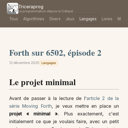
Triceraprog
La programmation depuis le Crétacé
Tous
Algorithmes
Divers
Jeux
Langages
Livres
Mach
Forth sur 6502, épisode 2
12 décembre 2025
Langages
Le projet minimal
Avant de passer à la lecture de l'
article 2 de la
série Moving Forth
, je veux mettre en place un
projet « minimal »
. Plus exactement, c'est
initialement ce que je voulais faire, avec un petit