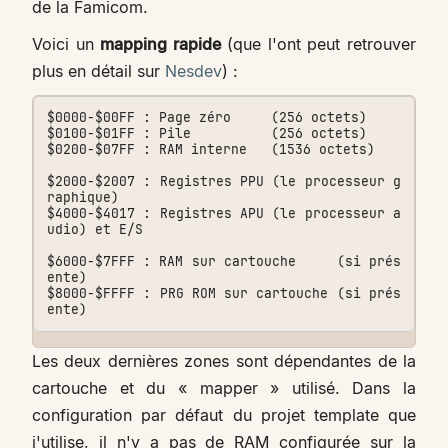
de la Famicom.
Voici un
mapping rapide
(que l'ont peut retrouver
plus en détail sur
Nesdev
) :
$0000-$00FF : Page zéro     (256 octets)

$0100-$01FF : Pile          (256 octets)

$0200-$07FF : RAM interne   (1536 octets)

$2000-$2007 : Registres PPU (le processeur g
raphique)

$4000-$4017 : Registres APU (le processeur a
udio) et E/S

$6000-$7FFF : RAM sur cartouche     (si prés
ente)

$8000-$FFFF : PRG ROM sur cartouche (si prés
Les deux dernières zones sont dépendantes de la
cartouche et du « mapper » utilisé. Dans la
configuration par défaut du projet template que
j'utilise, il n'y a pas de RAM configurée sur la