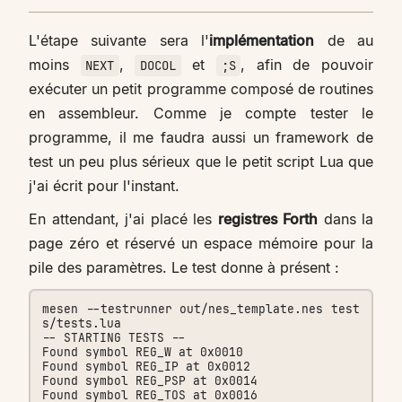
L'étape suivante sera l'
implémentation
de au
moins
,
et
, afin de pouvoir
NEXT
DOCOL
;S
exécuter un petit programme composé de routines
en assembleur. Comme je compte tester le
programme, il me faudra aussi un framework de
test un peu plus sérieux que le petit script Lua que
j'ai écrit pour l'instant.
En attendant, j'ai placé les
registres Forth
dans la
page zéro et réservé un espace mémoire pour la
pile des paramètres. Le test donne à présent :
mesen --testrunner out/nes_template.nes test
s/tests.lua

-- STARTING TESTS --

Found symbol REG_W at 0x0010

Found symbol REG_IP at 0x0012

Found symbol REG_PSP at 0x0014

Found symbol REG_TOS at 0x0016
