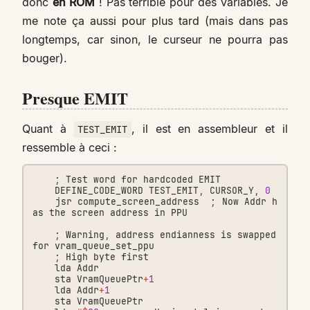
donc
en ROM
! Pas terrible pour des variables. Je
me note ça aussi pour plus tard (mais dans pas
longtemps, car sinon, le curseur ne pourra pas
bouger).
Presque EMIT
Quant à
, il est en assembleur et il
TEST_EMIT
ressemble à ceci :
;
Test
word
for
hardcoded
EMIT
DEFINE_CODE_WORD
TEST_EMIT
,
CURSOR_Y
,
0
jsr
compute_screen_address
;
Now
Addr
h
as
the
screen
address
in
PPU
;
Warning
,
address
endianness
is
swapped
for
vram_queue_set_ppu
;
High
byte
first
lda
Addr
sta
VramQueuePtr
+
1
lda
Addr
+
1
sta
VramQueuePtr