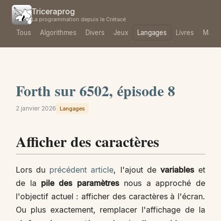
Triceraprog
La programmation depuis le Crétacé
Tous
Algorithmes
Divers
Jeux
Langages
Livres
Mach
Forth sur 6502, épisode 8
2 janvier 2026
Langages
Afficher des caractères
Lors du
précédent article
, l'ajout de
variables
et
de la
pile des paramètres
nous a approché de
l'objectif actuel : afficher des caractères à l'écran.
Ou plus exactement, remplacer l'affichage de la