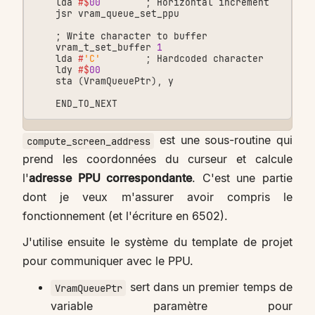
lda
#$
00
;
Horizontal
increment
jsr
vram_queue_set_ppu
;
Write
character
to
buffer
vram_t_set_buffer
1
lda
#
'C'
;
Hardcoded
character
ldy
#$
00
sta
(
VramQueuePtr
),
y
END_TO_NEXT
est une sous-routine qui
compute_screen_address
prend les coordonnées du curseur et calcule
l'
adresse PPU correspondante
. C'est une partie
dont je veux m'assurer avoir compris le
fonctionnement (et l'écriture en 6502).
J'utilise ensuite le système du template de projet
pour communiquer avec le PPU.
sert dans un premier temps de
VramQueuePtr
variable paramètre pour