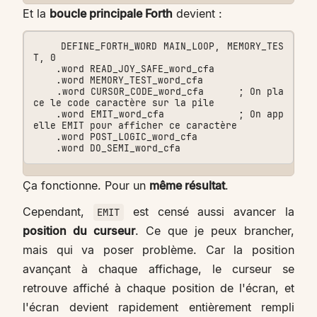
Et la
boucle principale Forth
devient :
    DEFINE_FORTH_WORD MAIN_LOOP, MEMORY_TES
T, 0

    .word READ_JOY_SAFE_word_cfa

    .word MEMORY_TEST_word_cfa

    .word CURSOR_CODE_word_cfa      ; On pla
ce le code caractère sur la pile

    .word EMIT_word_cfa             ; On app
elle EMIT pour afficher ce caractère

    .word POST_LOGIC_word_cfa

Ça fonctionne. Pour un
même résultat
.
Cependant,
est censé aussi avancer la
EMIT
position du curseur
. Ce que je peux brancher,
mais qui va poser problème. Car la position
avançant à chaque affichage, le curseur se
retrouve affiché à chaque position de l'écran, et
l'écran devient rapidement entièrement rempli