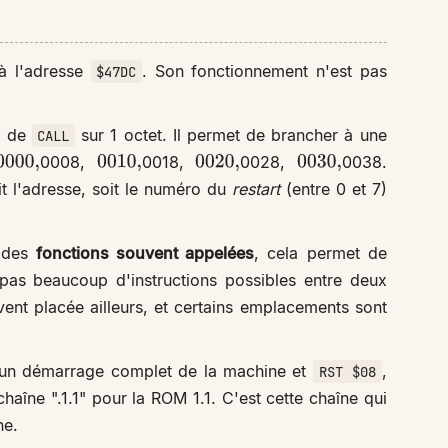
 à l'adresse
. Son fonctionnement n'est pas
$47DC
e de
sur 1 octet. Il permet de brancher à une
CALL
0008,
0018,
0028,
0038.
0000
,
0010
,
0020
,
0030
,
it l'adresse, soit le numéro du
restart
(entre 0 et 7)
à des
fonctions souvent appelées
, cela permet de
pas beaucoup d'instructions possibles entre deux
uvent placée ailleurs, et certains emplacements sont
t un démarrage complet de la machine et
,
RST $08
 chaîne ".1.1" pour la ROM 1.1. C'est cette chaîne qui
ne.