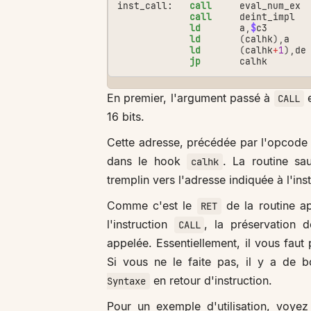
inst_call:
call
eval_num_ex
call
deint_impl
ld
a
,
$
c3
ld
(
calhk
),
a
ld
(
calhk
+
1
),
de
jp
calhk
En premier, l'argument passé à
e
CALL
16 bits.
Cette adresse, précédée par l'opcod
dans le hook
. La routine sa
calhk
tremplin vers l'adresse indiquée à l'ins
Comme c'est le
de la routine a
RET
l'instruction
, la préservation 
CALL
appelée. Essentiellement, il vous faut
Si vous ne le faite pas, il y a de
en retour d'instruction.
Syntaxe
Pour un exemple d'utilisation, voye