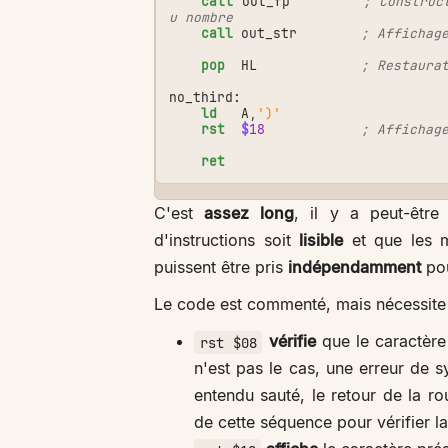
call
out_fp
; Construc
u nombre
call
out_str
; Affichag
pop
HL
; Restaura
no_third:
ld
A
,
')'
rst
$
18
; Affichag
ret
C'est
assez long
, il y a peut-être 
d'instructions soit
lisible
et que les m
puissent être pris
indépendamment
po
Le code est commenté, mais nécessite 
vérifie
que le caractère
rst $08
n'est pas le cas, une erreur de 
entendu sauté, le retour de la r
de cette séquence pour vérifier 