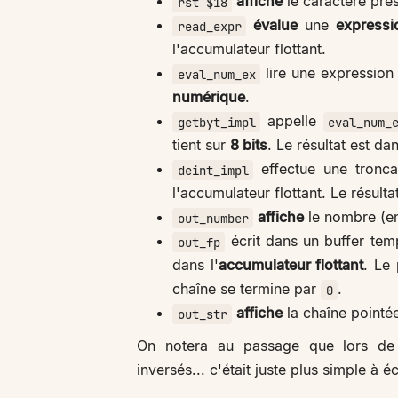
affiche
le caractère pré
rst $18
évalue
une
expressi
read_expr
l'accumulateur flottant.
lire une expression
eval_num_ex
numérique
.
appelle
getbyt_impl
eval_num_
tient sur
8 bits
. Le résultat est da
effectue une tronca
deint_impl
l'accumulateur flottant. Le résult
affiche
le nombre (en
out_number
écrit dans un buffer tem
out_fp
dans l'
accumulateur flottant
. Le
chaîne se termine par
.
0
affiche
la chaîne pointé
out_str
On notera au passage que lors de l
inversés... c'était juste plus simple à éc