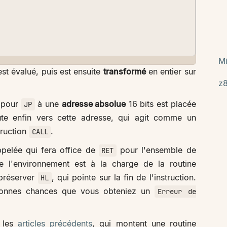
Mi
st évalué, puis est ensuite
transformé
en entier sur
z
e pour
à une
adresse absolue
16 bits est placée
JP
ute enfin vers cette adresse, qui agit comme un
truction
.
CALL
ppelée qui fera office de
pour l'ensemble de
RET
de l'environnement est à la charge de la routine
 préserver
, qui pointe sur la fin de l'instruction.
HL
 bonnes chances que vous obteniez un
Erreur de
z les
articles précédents
, qui montent une routine