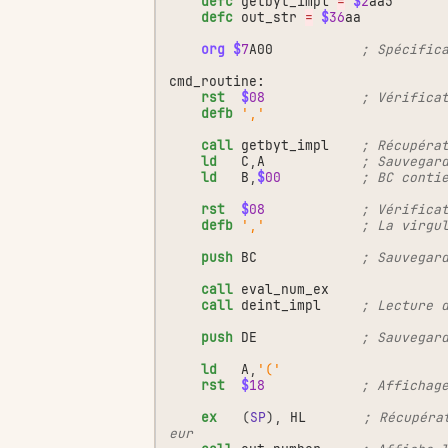
defc
getbyt_impl
=
$
2
aa5
defc
out_str
=
$
36
aa
org
$
7
A00
; Spécific
cmd_routine:
rst
$
08
; Vérifica
defb
','
call
getbyt_impl
; Récupéra
ld
C
,
A
; Sauvegar
ld
B
,
$
00
; BC conti
rst
$
08
; Vérifica
defb
','
; La virgu
push
BC
; Sauvegar
call
eval_num_ex
call
deint_impl
; Lecture 
push
DE
; Sauvegar
ld
A
,
'('
rst
$
18
; Affichag
ex
(
SP
),
HL
; Récupéra
eur