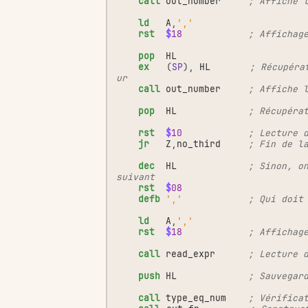
call
out_number
; Affiche 
ld
A
,
','
rst
$
18
; Affichag
pop
HL
ex
(
SP
),
HL
; Récupéra
ur
call
out_number
; Affiche 
pop
HL
; Récupéra
rst
$
10
; Lecture 
jr
Z
,
no_third
; Fin de l
dec
HL
; Sinon, on
suivant
rst
$
08
defb
','
; Qui doit
ld
A
,
','
rst
$
18
; Affichag
call
read_expr
; Lecture 
push
HL
; Sauvegar
call
type_eq_num
; Vérifica