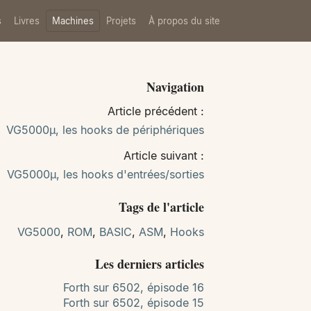
s
Livres
Machines
Projets
À propos du site
Navigation
Article précédent :
VG5000µ, les hooks de périphériques
Article suivant :
VG5000µ, les hooks d'entrées/sorties
Tags de l'article
VG5000
,
ROM
,
BASIC
,
ASM
,
Hooks
Les derniers articles
Forth sur 6502, épisode 16
Forth sur 6502, épisode 15