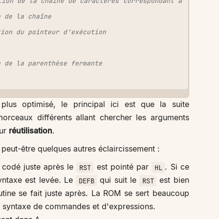
tion de la chaîne de caractères correspondant a
e de la chaîne
tion du pointeur d’exécution
e de la parenthèse fermante
plus optimisé, le principal ici est que la suite
orceaux différents allant chercher les arguments
ur
réutilisation
.
peut-être quelques autres éclaircissement :
 codé juste après le
est pointé par
. Si ce
RST
HL
syntaxe est levée. Le
qui suit le
est bien
DEFB
RST
outine se fait juste après. La ROM se sert beaucoup
la syntaxe de commandes et d'expressions.