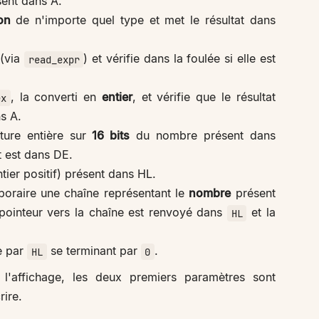
sent dans A.
on
de n'importe quel type et met le résultat dans
 (via
) et vérifie dans la foulée si elle est
read_expr
, la converti en
entier
, et vérifie que le résultat
ex
ns A.
ture entière sur
16 bits
du nombre présent dans
at est dans DE.
tier positif) présent dans HL.
poraire une chaîne représentant le
nombre
présent
 pointeur vers la chaîne est renvoyé dans
et la
HL
e par
se terminant par
.
HL
0
'affichage, les deux premiers paramètres sont
rire.