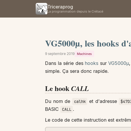
Triceraprog
La programmation depuis le Crétacé
VG5000µ, les hooks d'
9 septembre 2019
Machines
Dans la série des
hooks
sur
VG5000µ
simple. Ça sera donc rapide.
Le hook
CALL
Du nom de
et d'adresse
calhk
$47D
BASIC
.
CALL
Le code de cette instruction est extr