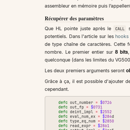
assembleur en mémoire puis l’appellen
Récupérer des paramètres
Que HL pointe juste après le
s
CALL
potentiels. Dans l'article sur les
hooks 
de type chaîne de caractères. Cette fo
nombre. Le premier entier sur
8 bits
quelconque (dans les limites du VG500
Les deux premiers arguments seront
o
Grâce à ça, il est possible d'ajoute
cependant.
defc
out_number
=
$
0726
defc
out_fp
=
$
0731
defc
deint_impl
=
$
2552
defc
eval_num_ex
=
$
284
d
defc
type_eq_num
=
$
2850
defc
read_expr
=
$
2861