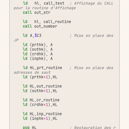
ld
hl
,
call_text
; Affichage du CALL 
pour la routine d'Affichage
call
out_str
ld
hl
,
call_routine
call
out_number
ld
A
,
$
C3
; Mise en place des 
JP
ld
(
prthk
),
A
ld
(
outhk
),
A
ld
(
crdhk
),
A
ld
(
inphk
),
A
ld
HL
,
prt_routine
; Mise en place des 
adresses de saut
ld
(
prthk
+
1
),
HL
ld
HL
,
out_routine
ld
(
outhk
+
1
),
HL
ld
HL
,
cr_routine
ld
(
crdhk
+
1
),
HL
ld
HL
,
inp_routine
ld
(
inphk
+
1
),
HL
pop
HL
; Restauration des r