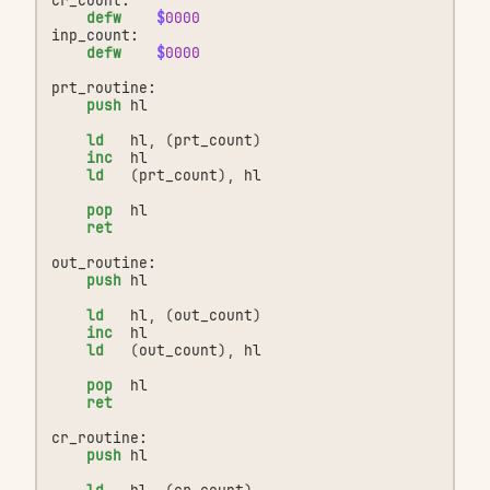
cr_count:
defw
$
0000
inp_count:
defw
$
0000
prt_routine:
push
hl
ld
hl
,
(
prt_count
)
inc
hl
ld
(
prt_count
),
hl
pop
hl
ret
out_routine:
push
hl
ld
hl
,
(
out_count
)
inc
hl
ld
(
out_count
),
hl
pop
hl
ret
cr_routine:
push
hl