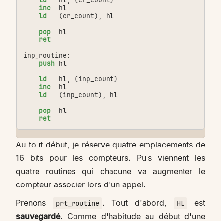
ld
hl
,
(
cr_count
)
inc
hl
ld
(
cr_count
),
hl
pop
hl
ret
inp_routine:
push
hl
ld
hl
,
(
inp_count
)
inc
hl
ld
(
inp_count
),
hl
pop
hl
ret
Au tout début, je réserve quatre emplacements de
16 bits pour les compteurs. Puis viennent les
quatre routines qui chacune va augmenter le
compteur associer lors d'un appel.
Prenons
. Tout d'abord,
est
prt_routine
HL
sauvegardé
. Comme d'habitude au début d'une