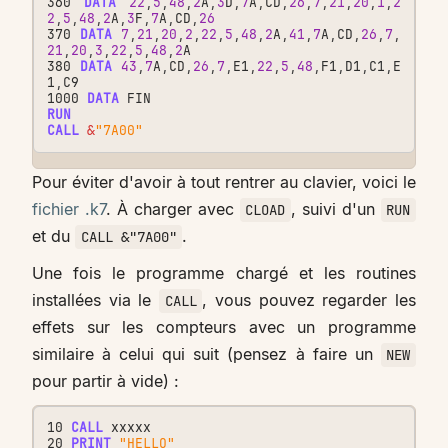
360
DATA
22
,
5
,
48
,
2
A
,
3
D
,
7
A
,
CD
,
26
,
7
,
21
,
20
,
1
,
2
2
,
5
,
48
,
2
A
,
3
F
,
7
A
,
CD
,
26
370
DATA
7
,
21
,
20
,
2
,
22
,
5
,
48
,
2
A
,
41
,
7
A
,
CD
,
26
,
7
,
21
,
20
,
3
,
22
,
5
,
48
,
2
A
380
DATA
43
,
7
A
,
CD
,
26
,
7
,
E1
,
22
,
5
,
48
,
F1
,
D1
,
C1
,
E
1
,
C9
1000
DATA
FIN
RUN
CALL
&
"7A00"
Pour éviter d'avoir à tout rentrer au clavier, voici le
fichier .k7
. À charger avec
, suivi d'un
CLOAD
RUN
et du
.
CALL &"7A00"
Une fois le programme chargé et les routines
installées via le
, vous pouvez regarder les
CALL
effets sur les compteurs avec un programme
similaire à celui qui suit (pensez à faire un
NEW
pour partir à vide) :
10
CALL
xxxxx
20
PRINT
"HELLO"