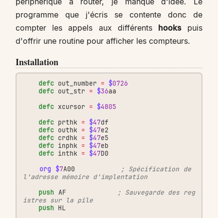
périphérique à router, je manque d'idée. Le
programme que j'écris se contente donc de
compter les appels aux différents
hooks
puis
d'offrir une routine pour afficher les compteurs.
Installation
defc
out_number
=
$
0726
defc
out_str
=
$
36
aa
defc
xcursor
=
$
4805
defc
prthk
=
$
47
df
defc
outhk
=
$
47
e2
defc
crdhk
=
$
47
e5
defc
inphk
=
$
47
eb
defc
inthk
=
$
47
D0
org
$
7
A00
; Spécification de 
l'adresse mémoire d'implentation
push
AF
; Sauvegarde des reg
istres sur la pile
push
HL