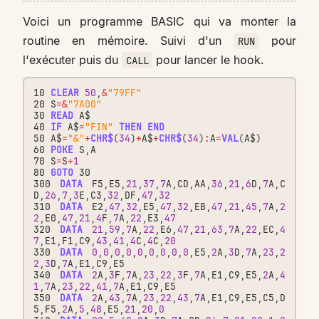
Voici un programme BASIC qui va monter la
routine en mémoire. Suivi d'un
pour
RUN
l'exécuter puis du
pour lancer le hook.
CALL
10
CLEAR
50
,
&
"79FF"
20
S
=&
"7A00"
30
READ
A$
40
IF
A$
=
"FIN"
THEN
END
50
A$
=
"&"
+
CHR$
(
34
)
+
A$
+
CHR$
(
34
)
:
A
=
VAL
(
A$
)
60
POKE
S
,
A
70
S
=
S
+
1
80
GOTO
30
300
DATA
F5
,
E5
,
21
,
37
,
7
A
,
CD
,
AA
,
36
,
21
,
6
D
,
7
A
,
C
D
,
26
,
7
,
3
E
,
C3
,
32
,
DF
,
47
,
32
310
DATA
E2
,
47
,
32
,
E5
,
47
,
32
,
EB
,
47
,
21
,
45
,
7
A
,
2
2
,
E0
,
47
,
21
,
4
F
,
7
A
,
22
,
E3
,
47
320
DATA
21
,
59
,
7
A
,
22
,
E6
,
47
,
21
,
63
,
7
A
,
22
,
EC
,
4
7
,
E1
,
F1
,
C9
,
43
,
41
,
4
C
,
4
C
,
20
330
DATA
0
,
0
,
0
,
0
,
0
,
0
,
0
,
0
,
0
,
E5
,
2
A
,
3
D
,
7
A
,
23
,
2
2
,
3
D
,
7
A
,
E1
,
C9
,
E5
340
DATA
2
A
,
3
F
,
7
A
,
23
,
22
,
3
F
,
7
A
,
E1
,
C9
,
E5
,
2
A
,
4
1
,
7
A
,
23
,
22
,
41
,
7
A
,
E1
,
C9
,
E5
350
DATA
2
A
,
43
,
7
A
,
23
,
22
,
43
,
7
A
,
E1
,
C9
,
E5
,
C5
,
D
5
,
F5
,
2
A
,
5
,
48
,
E5
,
21
,
20
,
0