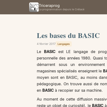
Triceraprog
La programmation depuis le Crétacé
Les bases du BASIC
4 février 2017
Langages
Le
BASIC
est LE langage de progra
personnelle des années 1980. Quasi tou
démarrent sous un environnement
magasines spécialisés enseignent le
B
moyen sont en BASIC, au moins dans 
pédagogique. On trouve aussi de no
en
BASIC
à recopier sur sa machine.
Au moment de cette diffusion massive
reste un objet de curiosité), le
BASIC
à 