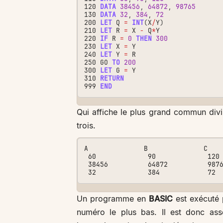
120
DATA
38456
,
64872
,
98765
130
DATA
32
,
384
,
72
200
LET
Q
=
INT
(
X
/
Y
)
210
LET
R
=
X
-
Q
*
Y
220
IF
R
=
0
THEN
300
230
LET
X
=
Y
240
LET
Y
=
R
250
GO
TO
200
300
LET
G
=
Y
310
RETURN
999
END
Qui affiche le plus grand commun div
trois.
A              B              C    
 60             90             120            30

 38456          64872          98765          1

Un programme en
BASIC
est exécuté 
numéro le plus bas. Il est donc asse