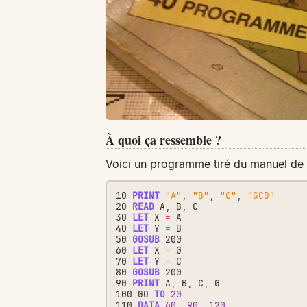
À quoi ça ressemble ?
Voici un programme tiré du manuel de
10
PRINT
"A"
,
"B"
,
"C"
,
"GCD"
20
READ
A
,
B
,
C
30
LET
X
=
A
40
LET
Y
=
B
50
GOSUB
200
60
LET
X
=
G
70
LET
Y
=
C
80
GOSUB
200
90
PRINT
A
,
B
,
C
,
G
100
GO
TO
20
110
DATA
60
,
90
,
120