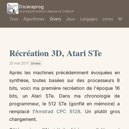
Triceraprog
La programmation depuis le Crétacé
Tous
Algorithmes
Divers
Jeux
Langages
Livres
Mach
Récréation 3D, Atari STe
25 mai 2017
Divers
Après les machines précédemment évoquées en
synthèse, toutes basées sur des processeurs 8
bits, voici ma première recréation de l'époque 16
bits, un Atari STe. Dans ma chronologie de
programmeur, le 512 STe (gonflé en mémoire) a
remplacé l'
Amstrad CPC 6128
. Un plutôt gros
changement.