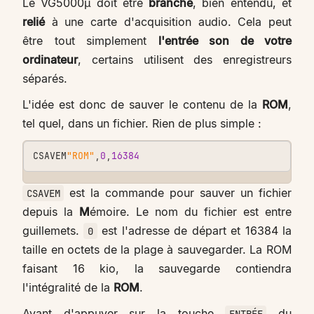
Le VG5000µ doit être
branché
, bien entendu, et
relié
à une carte d'acquisition audio. Cela peut
être tout simplement
l'entrée son de votre
ordinateur
, certains utilisent des enregistreurs
séparés.
L'idée est donc de sauver le contenu de la
ROM
,
tel quel, dans un fichier. Rien de plus simple :
CSAVEM
"ROM"
,
0
,
16384
est la commande pour sauver un fichier
CSAVEM
depuis la
M
émoire. Le nom du fichier est entre
guillemets.
est l'adresse de départ et 16384 la
0
taille en octets de la plage à sauvegarder. La ROM
faisant 16 kio, la sauvegarde contiendra
l'intégralité de la
ROM
.
Avant d'appuyer sur la touche
du
ENTRÉE