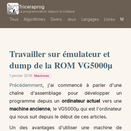
Triceraprog
La programmation depuis le Crétacé
Tous
Algorithmes
Divers
Jeux
Langages
Livres
Mach
Travailler sur émulateur et
dump de la ROM VG5000µ
1 janvier 2018
Machines
Précédemment
, j'ai commencé à parler d'une
chaîne d'assemblage pour développer un
programme depuis un
ordinateur actuel
vers une
machine ancienne
, le VG5000µ qui est l'ordinateur
qui nous suit depuis le début de ces articles.
Un des avantages d'utiliser une machine de