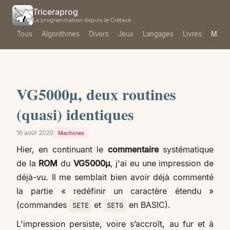
Triceraprog
La programmation depuis le Crétacé
Tous
Algorithmes
Divers
Jeux
Langages
Livres
Mach
VG5000µ, deux routines
(quasi) identiques
16 août 2020
Machines
Hier, en continuant le
commentaire
systématique
de la
ROM
du
VG5000µ
, j'ai eu une impression de
déjà-vu. Il me semblait bien avoir déjà commenté
la partie « redéfinir un caractère étendu »
(commandes
et
en BASIC).
SETE
SETG
L'impression persiste, voire s’accroît, au fur et à