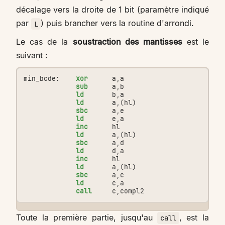
décalage vers la droite de 1 bit (paramètre indiqué
par
) puis brancher vers la routine d'arrondi.
L
Le cas de la
soustraction des mantisses
est le
suivant :
min_bcde:
xor
a
,
a
sub
a
,
b
ld
b
,
a
ld
a
,(
hl
)
sbc
a
,
e
ld
e
,
a
inc
hl
ld
a
,(
hl
)
sbc
a
,
d
ld
d
,
a
inc
hl
ld
a
,(
hl
)
sbc
a
,
c
ld
c
,
a
call
c
,
compl2
Toute la première partie, jusqu'au
, est la
call