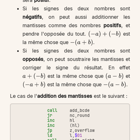
Si les signes des deux nombres sont
négatifs
, on peut aussi additionner les
mantisses comme des nombres
positifs
, et
pendre l'opposée du tout.
est
(
−
a
)
+
(
−
b
)
la même chose que
.
−
(
a
+
b
)
Si les signes des deux nombres sont
opposés
, on peut soustraire les mantisses et
corriger le signe du résultat. En effet
est la même chose que
et
a
+
(
−
b
)
(
a
−
b
)
est la même chose que
.
(
−
a
+
b
)
−
(
a
−
b
)
Le cas de l'
addition des mantisses
est le suivant :
call
add_bcde
jr
nc
,
round
inc
hl
inc
(
hl
)
jp
z
,
overflow
ld
l
,
$
01