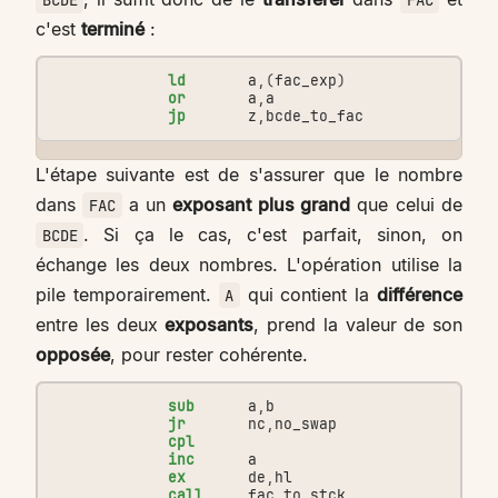
c'est
terminé
:
ld
a
,(
fac_exp
)
or
a
,
a
jp
z
,
bcde_to_fac
L'étape suivante est de s'assurer que le nombre
dans
a un
exposant plus grand
que celui de
FAC
. Si ça le cas, c'est parfait, sinon, on
BCDE
échange les deux nombres. L'opération utilise la
pile temporairement.
qui contient la
différence
A
entre les deux
exposants
, prend la valeur de son
opposée
, pour rester cohérente.
sub
a
,
b
jr
nc
,
no_swap
cpl
inc
a
ex
de
,
hl
call
fac_to_stck