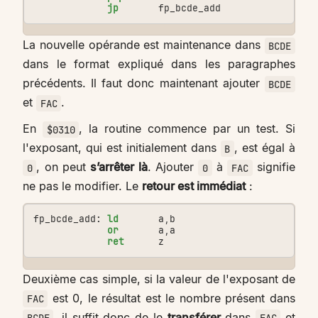
jp
fp_bcde_add
La nouvelle opérande est maintenance dans
BCDE
dans le format expliqué dans les paragraphes
précédents. Il faut donc maintenant ajouter
BCDE
et
.
FAC
En
, la routine commence par un test. Si
$0310
l'exposant, qui est initialement dans
, est égal à
B
, on peut
s’arrêter là
. Ajouter
à
signifie
0
0
FAC
ne pas le modifier. Le
retour est immédiat
:
fp_bcde_add:
ld
a
,
b
or
a
,
a
ret
z
Deuxième cas simple, si la valeur de l'exposant de
est 0, le résultat est le nombre présent dans
FAC
, il suffit donc de le
transférer
dans
et
BCDE
FAC