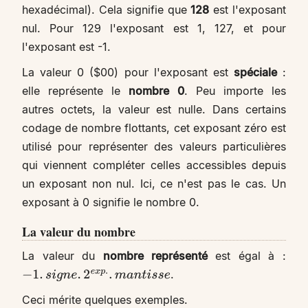
hexadécimal). Cela signifie que
128
est l'exposant
nul. Pour 129 l'exposant est 1, 127, et pour
l'exposant est -1.
La valeur 0 ($00) pour l'exposant est
spéciale
:
elle représente le
nombre 0
. Peu importe les
autres octets, la valeur est nulle. Dans certains
codage de nombre flottants, cet exposant zéro est
utilisé pour représenter des valeurs particulières
qui viennent compléter celles accessibles depuis
un exposant non nul. Ici, ce n'est pas le cas. Un
exposant à 0 signifie le nombre 0.
La valeur du nombre
La valeur du
nombre représenté
est égal à :
.
−
1
.
s
i
g
n
e
.
2
e
x
p
.
.
m
a
n
t
i
s
s
e
Ceci mérite quelques exemples.