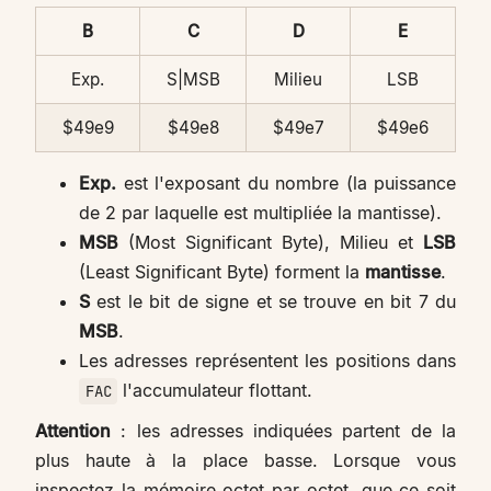
B
C
D
E
Exp.
S|MSB
Milieu
LSB
$49e9
$49e8
$49e7
$49e6
Exp.
est l'exposant du nombre (la puissance
de 2 par laquelle est multipliée la mantisse).
MSB
(Most Significant Byte), Milieu et
LSB
(Least Significant Byte) forment la
mantisse
.
S
est le bit de signe et se trouve en bit 7 du
MSB
.
Les adresses représentent les positions dans
l'accumulateur flottant.
FAC
Attention
: les adresses indiquées partent de la
plus haute à la place basse. Lorsque vous
inspectez la mémoire octet par octet, que ce soit