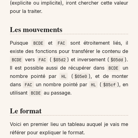
(explicite ou implicite), iront chercher cette valeur
pour la traiter.
Les mouvements
Puisque
et
sont étroitement liés, il
BCDE
FAC
existe des fonctions pour transférer le contenu de
vers
(
) et inversement (
).
BCDE
FAC
$05d2
$05dd
Il est possible aussi de récupérer dans
un
BCDE
nombre pointé par
(
), et de monter
HL
$05e0
dans
un nombre pointé par
(
), en
FAC
HL
$05cf
utilisant
au passage.
BCDE
Le format
Voici en premier lieu un tableau auquel je vais me
référer pour expliquer le format.