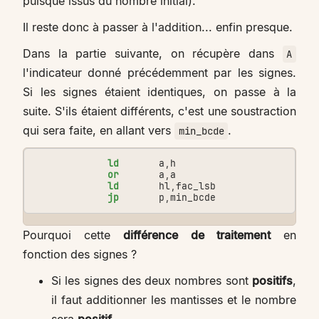
puisque issus du nombre initial).
Il reste donc à passer à l'addition... enfin presque.
Dans la partie suivante, on récupère dans
A
l'indicateur donné précédemment par les signes.
Si les signes étaient identiques, on passe à la
suite. S'ils étaient différents, c'est une soustraction
qui sera faite, en allant vers
.
min_bcde
ld
a
,
h
or
a
,
a
ld
hl
,
fac_lsb
jp
p
,
min_bcde
Pourquoi cette
différence de traitement
en
fonction des signes ?
Si les signes des deux nombres sont
positifs
,
il faut additionner les mantisses et le nombre
sera
positif
.