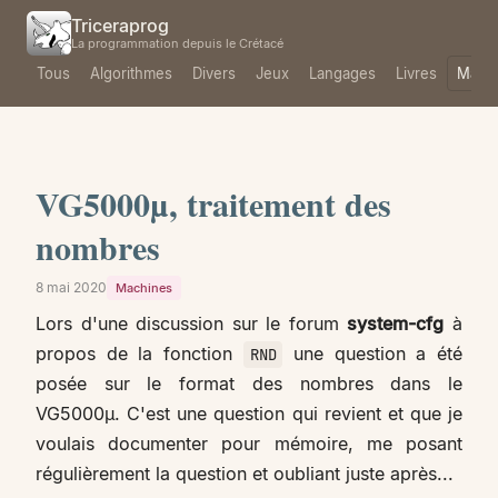
Triceraprog
La programmation depuis le Crétacé
Tous
Algorithmes
Divers
Jeux
Langages
Livres
Mach
VG5000µ, traitement des
nombres
8 mai 2020
Machines
Lors d'une discussion sur le forum
system-cfg
à
propos de la fonction
une question a été
RND
posée sur le format des nombres dans le
VG5000µ. C'est une question qui revient et que je
voulais documenter pour mémoire, me posant
régulièrement la question et oubliant juste après...