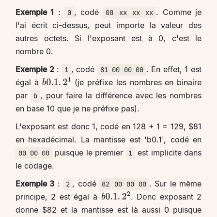
Exemple 1
:
, codé
. Comme je
0
00 xx xx xx
l'ai écrit ci-dessus, peut importe la valeur des
autres octets. Si l'exposant est à 0, c'est le
nombre 0.
Exemple 2
:
, codé
. En effet, 1 est
1
81 00 00 00
égal à
(je préfixe les nombres en binaire
b
0.1
.
2
1
par
, pour faire la différence avec les nombres
b
en base 10 que je ne préfixe pas).
L'exposant est donc 1, codé en 128 + 1 = 129, $81
en hexadécimal. La mantisse est 'b0.1', codé en
puisque le premier
est implicite dans
00 00 00
1
le codage.
Exemple 3
:
, codé
. Sur le même
2
82 00 00 00
principe, 2 est égal à
. Donc exposant 2
b
0.1
.
2
2
donne $82 et la mantisse est là aussi 0 puisque